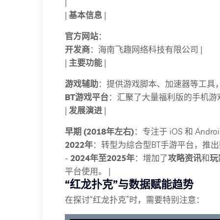
|
|
基本信息
|
官方网站
：
开发商
：海南飞趣网络科技有限公司 |
|
主要功能
|
游戏辅助
：提供游戏脚本、加速器等工具
BT游戏平台
：汇聚了大量福利版的手机游戏
|
发展演进
|
早期 (2018年左右)
：专注于 iOS 和 And
2022年
：转型为综合型BT手游平台，推
-
2024年至2025年
：增加了
攻略资讯
和
玩
平台使用。 |
“红龙扑克”与数据赋能趋势
在探讨“红龙扑克”时，需要特别注意：