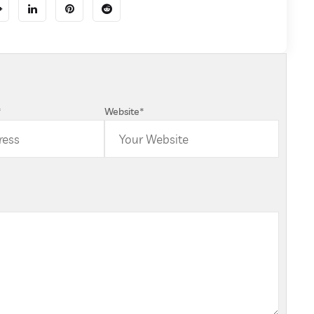
*
Website
*