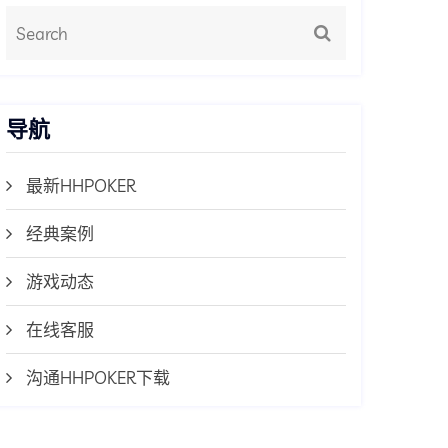
导航
最新HHPOKER
经典案例
游戏动态
在线客服
沟通HHPOKER下载