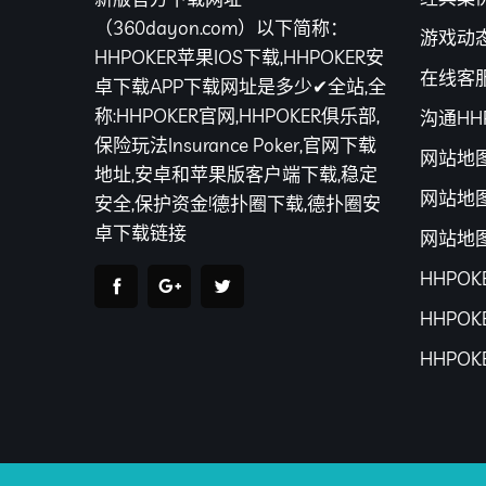
（360dayon.com）以下简称：
游戏动
HHPOKER苹果IOS下载,HHPOKER安
在线客
卓下载APP下载网址是多少✔全站,全
称:HHPOKER官网,HHPOKER俱乐部,
沟通HH
保险玩法Insurance Poker,官网下载
网站地
地址,安卓和苹果版客户端下载,稳定
网站地
安全,保护资金!德扑圈下载,德扑圈安
卓下载链接
网站地
HHPO
HHPO
HHPO