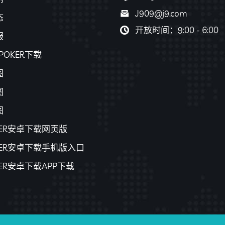
J909@j9.com
态
开放时间：9:00 - 6:00
服
POKER下载
图
图
图
KER安卓下载网页版
KER安卓下载手机版入口
KER安卓下载APP下载