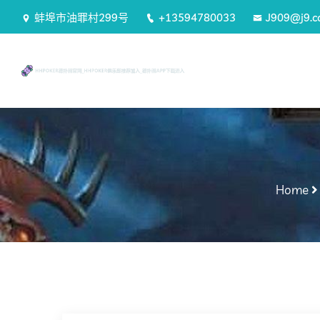
蚌埠市油罪村299号
+13594780033
J909@j9.
Home