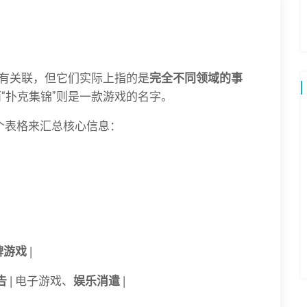
来有关联，但它们实际上指的是
完全不同领域的事
而“扑克集锦”则是一款游戏的名字。
个表格来汇总核心信息：
牌游戏
|
告
| 电子游戏、
娱乐消遣
|