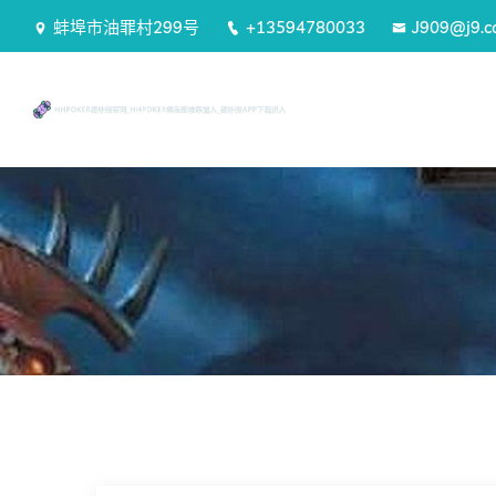
蚌埠市油罪村299号
+13594780033
J909@j9.