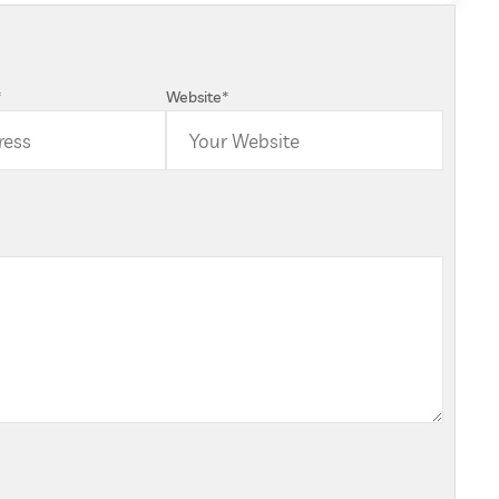
*
Website
*