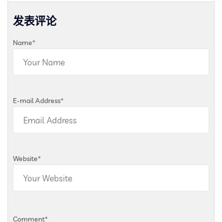
发表评论
Name
*
E-mail Address
*
Website
*
Comment
*