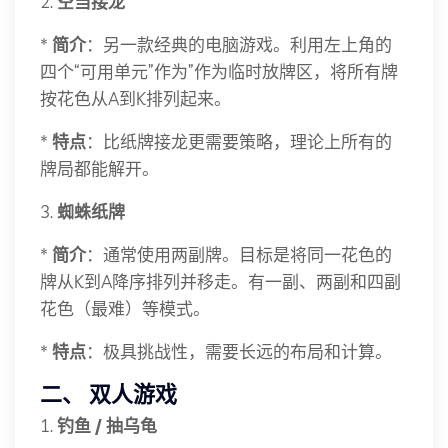
2.
空当接龙
*
简介
：另一款经典的电脑游戏。利用左上角的
四个“可用单元”作为”作为临时放牌区，将所有牌
按花色从A到K排列起来。
*
特点
：比纸牌接龙更需要策略，理论上所有的
牌局都能解开。
3.
蜘蛛纸牌
*
简介
：通常使用两副牌。目标是将同一花色的
牌从K到A降序排列并移走。有一副、两副和四副
花色（最难）等模式。
*
特点
：极具挑战性，需要长远的布局和计算。
二、 双人游戏
1.
钓鱼 / 抽乌龟