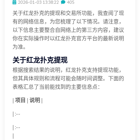
2026-01-03 13:38:22
405
关于红龙扑克的提现和交易所功能，我查阅了现
有的网络信息，为您梳理了以下情况。请注意，
以下信息主要整合自网络上的第三方内容，建议
你在实际操作时以红龙扑克官方平台的最新说明
为准。
关于红龙扑克提现
根据搜索结果的说明，红龙扑克支持提现功能，
但其具体规则和流程可能会随时间调整。下面的
表格汇总了当前能找到的主要信息点：
|
项目
|
说明
|
| :--
| :--
|