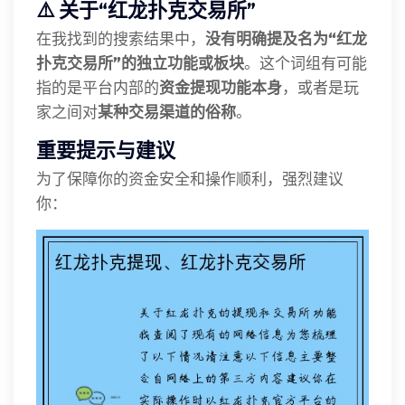
⚠️ 关于“红龙扑克交易所”
在我找到的搜索结果中，
没有明确提及名为“红龙
扑克交易所”的独立功能或板块
。这个词组有可能
指的是平台内部的
资金提现功能本身
，或者是玩
家之间对
某种交易渠道的俗称
。
重要提示与建议
为了保障你的资金安全和操作顺利，强烈建议
你：