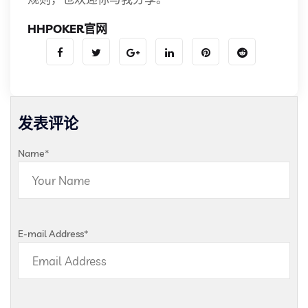
HHPOKER官网
发表评论
Name
*
E-mail Address
*