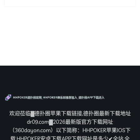
欢迎莅临▓德扑圈苹果下载链接,德扑圈最新下载地址
dr09.com▓2026最新版官方下载网址
（360dayon.com）以下简称：HHPOKER苹果IOS下
载,HHPOKER安卓下载APP下载网址是多少✔全站,全