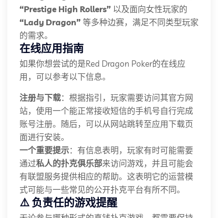
“Prestige High Rollers”
以及面向女性玩家的
“Lady Dragon”
等多种边赛，满足不同类型玩家
的需求。
在线应用指南
如果你想尝试的是Red Dragon Poker的在线应
用，可以参考以下信息。
注册与下载
：根据指引，玩家需要访问其官方网
站，使用一个能正常接收短信的手机号自行完成
账号注册。随后，可以从网站跳转至应用下载页
面进行安装。
一个重要提示
：有信息表明，玩家有时可能需要
通过
私人的扑克俱乐部
来访问游戏，并且可能会
有联盟服务提供相应的帮助。这表明它的运营模
式可能与一些常见的公开扑克平台有所不同。
⚠️ 负责任的游戏提醒
无论参与哪种形式的真钱扑克游戏，都需要保持