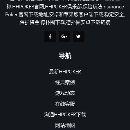
称:HHPOKER官网,HHPOKER俱乐部,保险玩法Insurance
Poker,官网下载地址,安卓和苹果版客户端下载,稳定安全,
保护资金!德扑圈下载,德扑圈安卓下载链接
导航
最新HHPOKER
经典案例
游戏动态
在线客服
沟通HHPOKER下载
网站地图