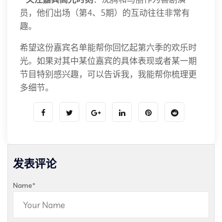
员，他们出场（第4、5期）的互动往往非常有
趣。
希望这份嘉宾名单能帮你回忆起第六季的欢乐时
光。如果对其中某位嘉宾的具体表现或者某一期
节目特别感兴趣，可以告诉我，我能帮你梳理更
多细节。
发表评论
Name
*