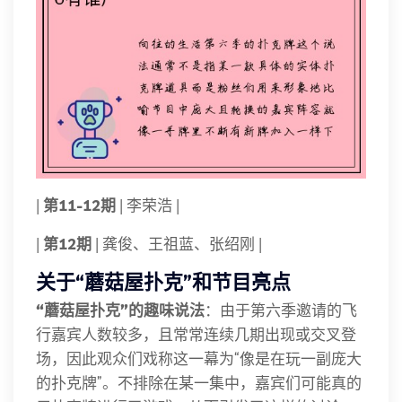
|
第11-12期
| 李荣浩 |
|
第12期
| 龚俊、王祖蓝、张绍刚 |
关于“蘑菇屋扑克”和节目亮点
“蘑菇屋扑克”的趣味说法
：由于第六季邀请的飞
行嘉宾人数较多，且常常连续几期出现或交叉登
场，因此观众们戏称这一幕为“像是在玩一副庞大
的扑克牌”。不排除在某一集中，嘉宾们可能真的