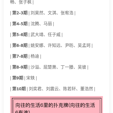
畅、张子枫 |
|
第2-3期
| 刘昊然、文淇、张宥浩 |
|
第4-5期
| 沈腾、马丽 |
|
第5-6期
| 武大靖、任子威 |
|
第6-8期
| 姚安娜、许知远、尹昉、吴孟珂 |
|
第7-8期
| 杨迪 |
|
第8-9期
| 沙溢、屈楚萧、丁一滕、吴彼 |
|
第9期
| 宋轶 |
|
第10期
| 刘奕君、刘震云、陈若轩、董浩然 |