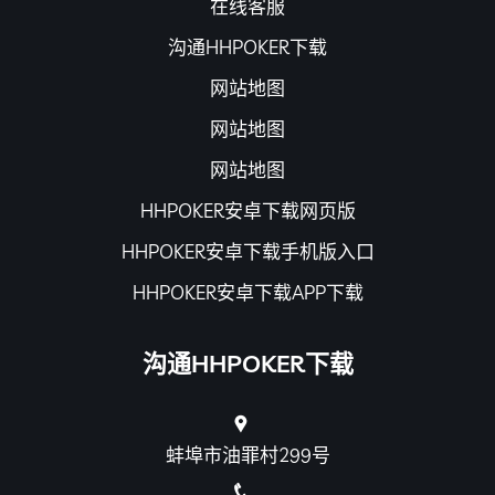
在线客服
沟通HHPOKER下载
网站地图
网站地图
网站地图
HHPOKER安卓下载网页版
HHPOKER安卓下载手机版入口
HHPOKER安卓下载APP下载
沟通HHPOKER下载
蚌埠市油罪村299号