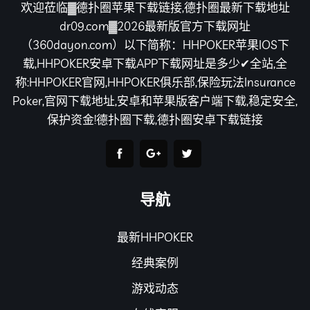
欢迎莅临▓德扑圈苹果下载链接,德扑圈最新下载地址
dr09.com▓2026最新版官方下载网址
（360dayon.com）以下简称：HHPOKER苹果IOS下
载,HHPOKER安卓下载APP下载网址是多少✔全站,全
称:HHPOKER官网,HHPOKER俱乐部,保险玩法Insurance
Poker,官网下载地址,安卓和苹果版客户端下载,稳定安全,
保护资金!德扑圈下载,德扑圈安卓下载链接
导航
最新HHPOKER
经典案例
游戏动态