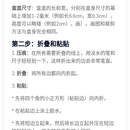
盒盖尺寸
：盒盖的长和宽，分别在盒身尺寸的基
础上增加1-2毫米（例如长6.6cm，宽9.3cm），
高度可以略矮（例如2cm）。画）。画图和裁剪
方法与盒身完全相同。
第二步：折叠和粘贴
1.
压痕
：在所有需要折叠的线上，用没水的笔和
尺子轻轻划一下，这样折出来的边会非常笔直。
2.
折叠
：将所有边都向内折起。
3.
粘贴
：
* 先将四个角的小正方形（粘贴边）向内折。
* 在粘贴边上涂上胶水。
* 先将短边立起来，然后将长边立起并压在短边