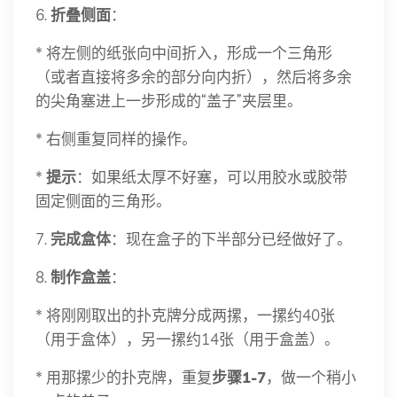
6.
折叠侧面
：
* 将左侧的纸张向中间折入，形成一个三角形
（或者直接将多余的部分向内折），然后将多余
的尖角塞进上一步形成的“盖子”夹层里。
* 右侧重复同样的操作。
*
提示
：如果纸太厚不好塞，可以用胶水或胶带
固定侧面的三角形。
7.
完成盒体
：现在盒子的下半部分已经做好了。
8.
制作盒盖
：
* 将刚刚取出的扑克牌分成两摞，一摞约40张
（用于盒体），另一摞约14张（用于盒盖）。
* 用那摞少的扑克牌，重复
步骤1-7
，做一个稍小