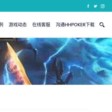
例
游戏动态
在线客服
沟通HHPOKER下载