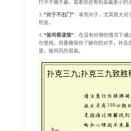
打平不输不赢，或者你还有机会赢更小的
3.
“对子不出门”
：拿到对子，尤其是大对
机会。
4.
“偷鸡需谨慎”
：在没有好牌的情况下通
尔使用。但要确保你了解你的对手，并且自
里，偷鸡风险很高。