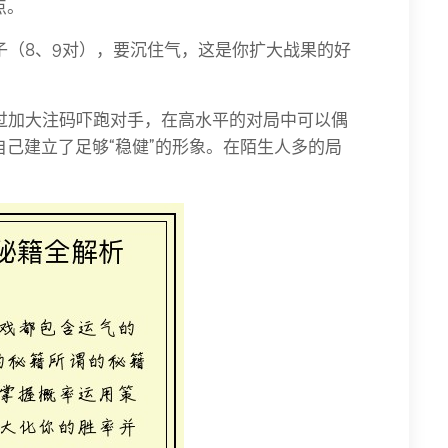
点。
子（8、9对），要沉住气，这是你扩大战果的好
过加大注码吓跑对手，在高水平的对局中可以偶
己建立了足够“稳健”的形象。在陌生人多的局