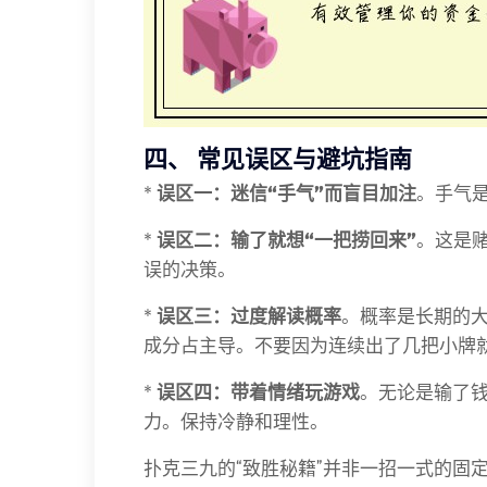
四、 常见误区与避坑指南
*
误区一：迷信“手气”而盲目加注
。手气
*
误区二：输了就想“一把捞回来”
。这是
误的决策。
*
误区三：过度解读概率
。概率是长期的
成分占主导。不要因为连续出了几把小牌
*
误区四：带着情绪玩游戏
。无论是输了
力。保持冷静和理性。
扑克三九的“致胜秘籍”并非一招一式的固