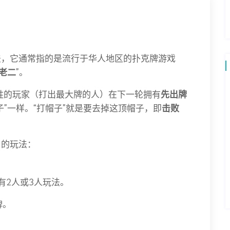
法，它通常指的是流行于华人地区的扑克牌游戏
老二
”。
胜的玩家（打出最大牌的人）在下一轮拥有
先出牌
子”一样。“打帽子”就是要去掉这顶帽子，即
击败
）的玩法：
有2人或3人玩法。
牌。