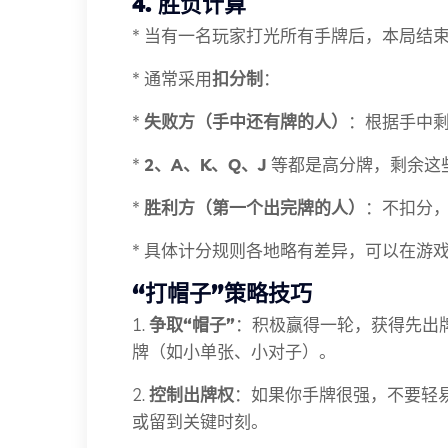
4. 胜负计算
* 当有一名玩家打光所有手牌后，本局结
* 通常采用
扣分制
：
*
失败方（手中还有牌的人）
：根据手中
*
2、A、K、Q、J
等都是高分牌，剩余这
*
胜利方（第一个出完牌的人）
：不扣分
* 具体计分规则各地略有差异，可以在游
“打帽子”策略技巧
1.
争取“帽子”
：积极赢得一轮，获得先出
牌（如小单张、小对子）。
2.
控制出牌权
：如果你手牌很强，不要轻
或留到关键时刻。