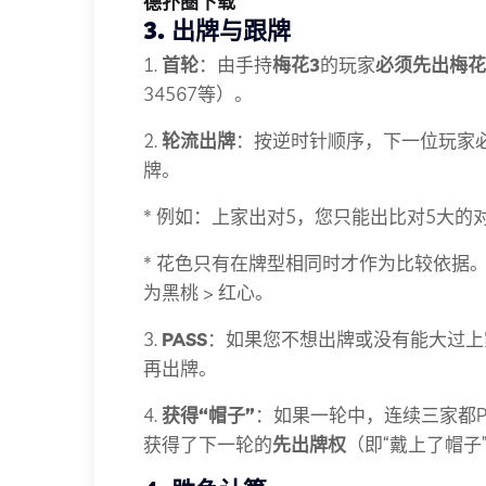
德扑圈下载
3. 出牌与跟牌
1.
首轮
：由手持
梅花3
的玩家
必须先出梅花
34567等）。
2.
轮流出牌
：按逆时针顺序，下一位玩家
牌。
* 例如：上家出对5，您只能出比对5大的
* 花色只有在牌型相同时才作为比较依据
为黑桃 > 红心。
3.
PASS
：如果您不想出牌或没有能大过上家的
再出牌。
4.
获得“帽子”
：如果一轮中，连续三家都P
获得了下一轮的
先出牌权
（即“戴上了帽