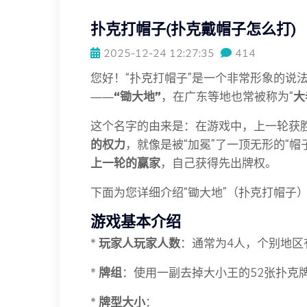
扑克打帽子(扑克戴帽子怎么打)
2025-12-24 12:27:35
414
您好！“扑克打帽子”是一个非常形象的说
——
“锄大地”
，在广东等地也常被称为“
大
这个名字的由来是：在游戏中，上一轮获
的权力
，就像是被“加冕”了一顶无形的“帽
上一轮的赢家
，自己获得先出牌权。
下面为您详细介绍“锄大地”（扑克打帽子
游戏基本介绍
*
玩家人玩家人数
：通常为4人，个别地区
*
牌组
：使用一副去掉大小王的52张扑克
*
牌型大小
：