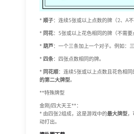
*
顺子
：连续5张或以上点数的牌（2、A不能
*
同花
：5张或以上花色相同的牌（不需要
*
葫芦
：一个三条加上一个对子。例如：三个
*
四条
：四张点数相同的牌。
*
同花顺
：连续5张或以上点数且花色相同
的第二大牌型
。
**特殊牌型
金刚/四大天王**：
* 由四张2组成，这是游戏中的
最大牌型
，
动打出。