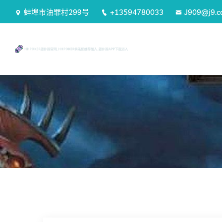
蚌埠市油罪村299号
+13594780033
J909@j9.