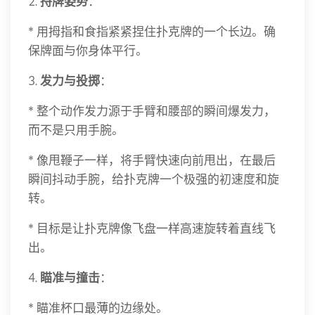
2.
持牌姿势
：
* 用拇指和食指紧紧捏住扑克牌的一个长边。确
保牌面与你身体平行。
3.
发力与投掷
：
* 整个动作发力源于手臂和腰部的瞬间爆发力，
而不是只用手腕。
* 像甩鞭子一样，将手臂快速向前甩出，在最后
瞬间抖动手腕，给扑克牌一个极强的初速度和旋
转。
* 目标是让扑克牌像飞盘一样高速旋转着直线飞
出。
4.
瞄准与撞击
：
* 瞄准杯口最薄的边缘处。