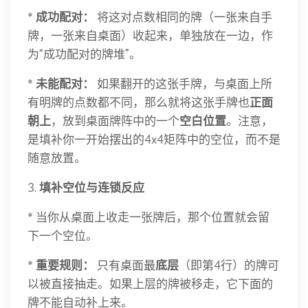
*
成功配对：
将这对点数相同的牌（一张来自手
牌，一张来自桌面）收起来，单独放在一边，作
为“成功配对的牌堆”。
*
未能配对：
如果翻开的这张手牌，与桌面上所
有明牌的点数都不同，那么就将这张手牌也
正面
朝上
，放到桌面牌阵中的一个
空白位置
。注意，
是填补你一开始摆出的4x4矩阵中的空位，而不是
随意放置。
3.
填补空位与连锁反应
* 当你从桌面上收走一张牌后，那个位置就会留
下一个空位。
*
重要规则：
只有桌面最
底层
（即第4行）的牌可
以被直接抽走。如果上层的牌被移走，它下面的
牌不能自动补上来。