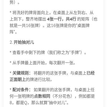
势）。
* 将洗好的牌背面向上，在桌面上从左到右、从
上到下，整齐地摆出
4张一行，共4行
的矩阵（也
就是一共16张牌）。这16张牌是你的“桌面牌
阵”。
2.
开始抽对儿
* 查看手中剩下的牌（我们称之为“手牌”）。
* 从手牌最上面开始，每次翻开一张。
*
关键规则：
将翻开的这张手牌，与桌面上
已经
正面朝上
的牌进行比较。
*
配对条件：
如果翻开的这张手牌，与桌面上任
何一张明牌的
点数相同
（不分花色），例如都是
8，都是Q，那么就算“抽中对儿”。