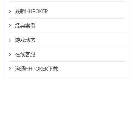
最新HHPOKER
经典案例
游戏动态
在线客服
沟通HHPOKER下载