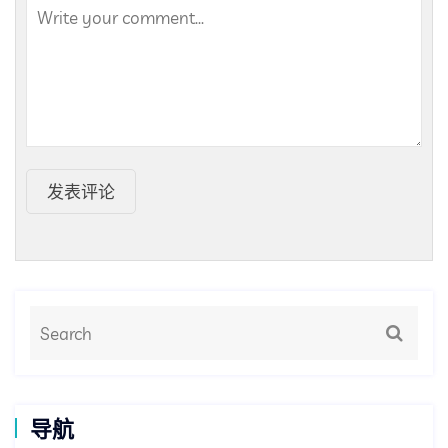
发表评论
导航