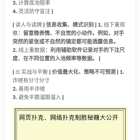
3.
计算底池赔率
4.
灵活防守盲注
|
|
读人与读牌
| 信息收集、模式识别 | 1.
线下重观
察
：留意微表情、不自觉的小动作。例如，对手
突然的紧张或不自然的镇定都可能透露信息。
2.
线上重数据
：利用辅助软件记录对手的下注尺
度、在不同位置的入池频率等数据。 |
|
⚖️ 实战与平衡
| 价值最大化、策略不可预测 | 1.
诈唬有分寸分寸
2.
善用半诈唬
3.
避免平跟溜跟溜入
|