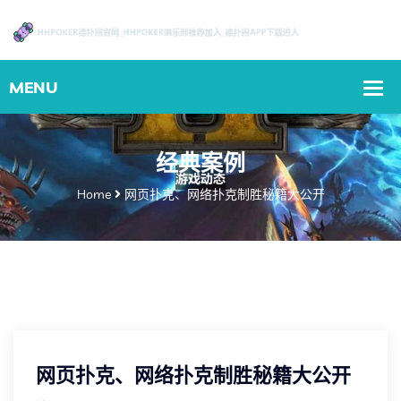
经典案例
Home
网页扑克、网络扑克制胜秘籍大公开
网页扑克、网络扑克制胜秘籍大公开