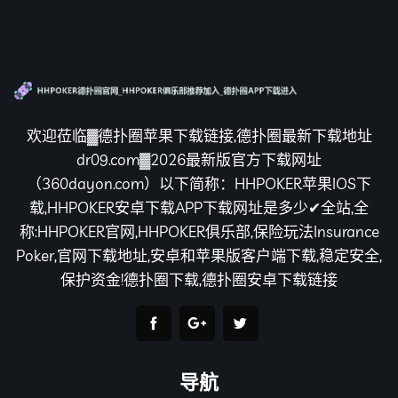
欢迎莅临▓德扑圈苹果下载链接,德扑圈最新下载地址
dr09.com▓2026最新版官方下载网址
（360dayon.com）以下简称：HHPOKER苹果IOS下
载,HHPOKER安卓下载APP下载网址是多少✔全站,全
称:HHPOKER官网,HHPOKER俱乐部,保险玩法Insurance
Poker,官网下载地址,安卓和苹果版客户端下载,稳定安全,
保护资金!德扑圈下载,德扑圈安卓下载链接
导航