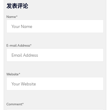
发表评论
Name
*
E-mail Address
*
Website
*
Comment
*