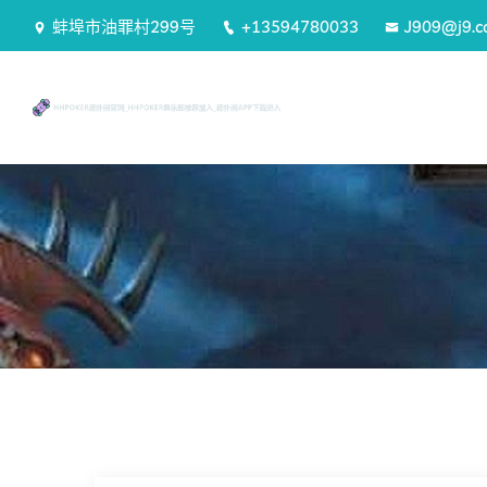
蚌埠市油罪村299号
+13594780033
J909@j9.