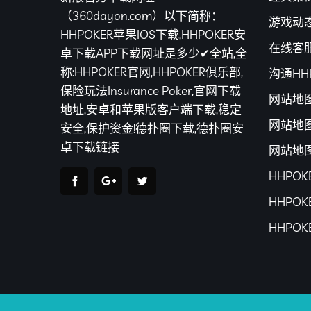
（360dayon.com）以下简称：
游戏动
HHPOKER苹果IOS下载,HHPOKER安
在线客
卓下载APP下载网址是多少✔全站,全
称:HHPOKER官网,HHPOKER俱乐部,
沟通HH
保险玩法Insurance Poker,官网下载
网站地
地址,安卓和苹果版客户端下载,稳定
网站地
安全,保护资金!德扑圈下载,德扑圈安
卓下载链接
网站地
HHPO
HHPO
HHPO