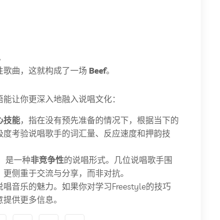
。
。
性歌曲，这就构成了一场
Beef
。
语能让你更深入地融入说唱文化：
心技能
，指在没有预先准备的情况下，根据当下的
极度考验说唱歌手的词汇量、反应速度和押韵技
同，是一种
非竞争性
的说唱形式。几位说唱歌手围
，更侧重于交流与分享，而非对抗。
音乐的魅力。如果你对学习Freestyle的技巧
意提供更多信息。