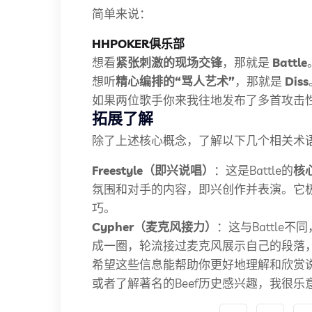
简单来说：
HHPOKER俱乐部
想看
紧张刺激的现场交锋
，那就是
Battle
想听
精心编排的“骂人艺术”
，那就是
Diss
如果两位歌手你来我往地发布了多首攻击
拓展了解
除了上述核心概念，了解以下几个相关术
Freestyle（即兴说唱）
：这是Battle的
核
氛围和对手的内容，即兴创作并表演。它
巧。
Cypher（麦克风接力）
：这与Battle不
成一圈，轮流接过麦克风展示自己的段落
希望这些信息能帮助你更好地理解和欣赏说唱
或者了解著名的Beef历史感兴趣，我很乐