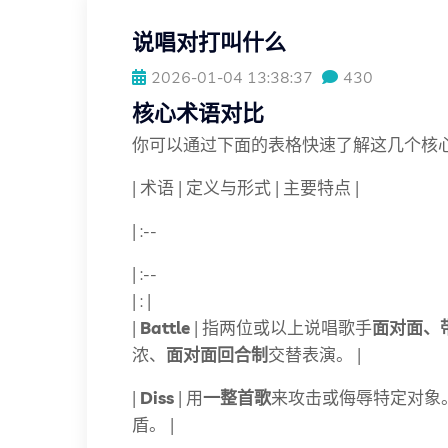
说唱对打叫什么
2026-01-04 13:38:37
430
核心术语对比
你可以通过下面的表格快速了解这几个核
| 术语 | 定义与形式 | 主要特点 |
| :--
| :--
| : |
|
Battle
| 指两位或以上说唱歌手
面对面、
浓、
面对面回合制
交替表演。 |
|
Diss
| 用
一整首歌
来攻击或侮辱特定对象。
盾。 |